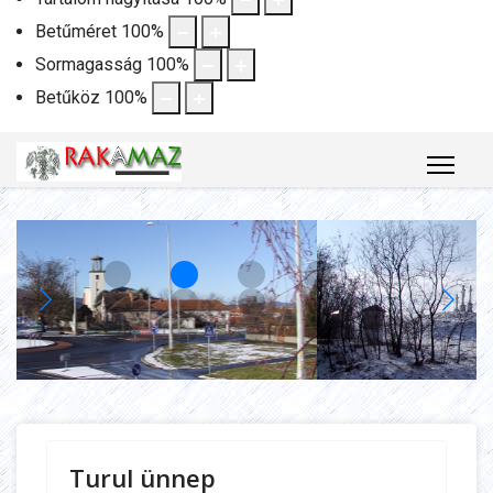
Betűméret
100
%
Sormagasság
100
%
Betűköz
100
%
Turul ünnep