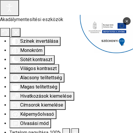
Akadálymentesítési eszközök
×
Színek invertálása
Monokróm
Sötét kontraszt
Világos kontraszt
Alacsony telítettség
Magas telítettség
Hivatkozások kiemelése
Címsorok kiemelése
Képernyőolvasó
Olvasási mód
Tartalom nagyítása
100
%