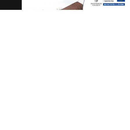
Megbízott vezető: Gombos Alexandra
4465 Rakamaz, Szent István út 174
0642/570-727; 0642/570-31
Hétfő - Péntek: 10.00-18.00
Rakamazi Mesevár Óvoda és mini bölcsőde