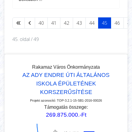
40
41
42
43
44
45
46
4
45. oldal / 49
Rakamaz Város Önkormányzata
AZ ADY ENDRE ÚTI ÁLTALÁNOS
ISKOLA ÉPÜLETÉNEK
KORSZERŰSÍTÉSE
Projekt azonosító:
TOP-3.2.1-15-SB1-2016-00026
Támogatás összege:
269.875.000.-Ft