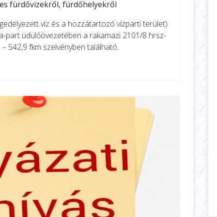
s fürdővizekről, fürdőhelyekről
edélyezett víz és a hozzátartozó vízparti terület)
a-part üdülőövezetében a rakamazi 2101/8 hrsz-
7 – 542,9 fkm szelvényben található.