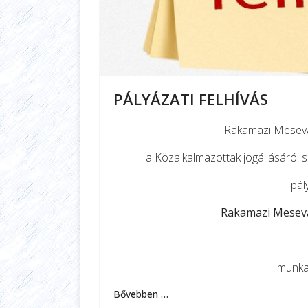
PÁLYÁZATI FELHÍVÁS
Rakamazi Mesevá
a Közalkalmazottak jogállásáról sz
pál
Rakamazi Mesevá
munkak
Bővebben …