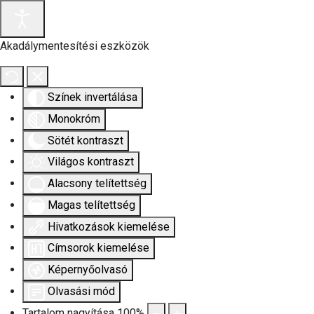
Akadálymentesítési eszközök
Színek invertálása
Monokróm
Sötét kontraszt
Világos kontraszt
Alacsony telítettség
Magas telítettség
Hivatkozások kiemelése
Címsorok kiemelése
Képernyőolvasó
Olvasási mód
Tartalom nagyítása
100
%