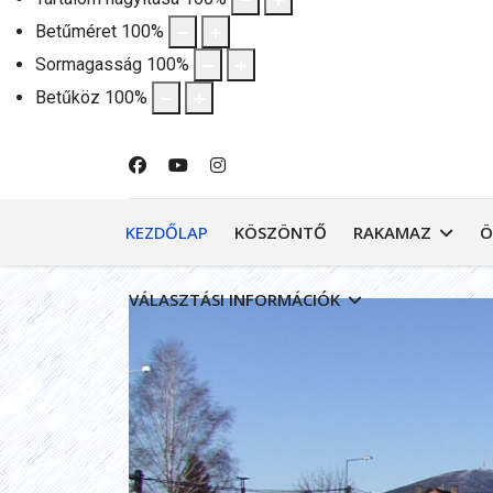
Betűméret
100
%
Sormagasság
100
%
Betűköz
100
%
KEZDŐLAP
KÖSZÖNTŐ
RAKAMAZ
Ö
VÁLASZTÁSI INFORMÁCIÓK