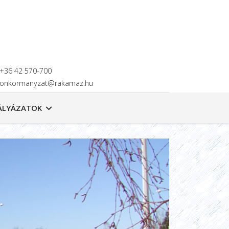
+36 42 570-700
onkormanyzat@rakamaz.hu
ÁLYÁZATOK