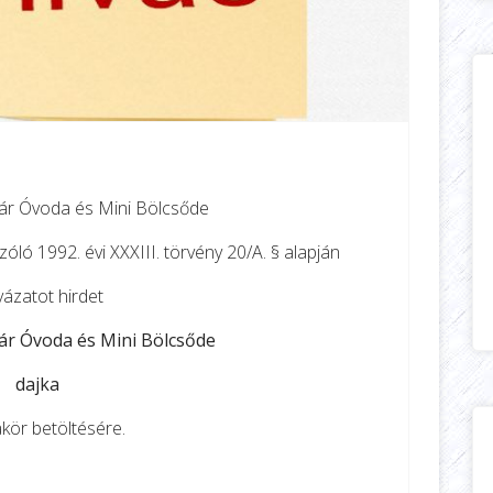
r Óvoda és Mini Bölcsőde
óló 1992. évi XXXIII. törvény 20/A. § alapján
yázatot hirdet
r Óvoda és Mini Bölcsőde
dajka
ör betöltésére.