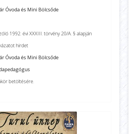
r Óvoda és Mini Bölcsőde
óló 1992. évi XXXIII. törvény 20/A. § alapján
yázatot hirdet
r Óvoda és Mini Bölcsőde
dapedagógus
ör betöltésére.