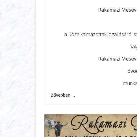
Rakamazi Mesevá
a Közalkalmazottak jogállásáról sz
pál
Rakamazi Mesevá
óvo
munkak
Bővebben …