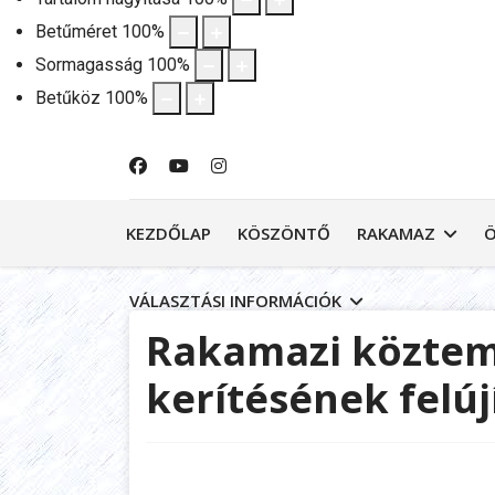
Betűméret
100
%
Sormagasság
100
%
Betűköz
100
%
KEZDŐLAP
KÖSZÖNTŐ
RAKAMAZ
VÁLASZTÁSI INFORMÁCIÓK
Rakamazi közteme
kerítésének felúj