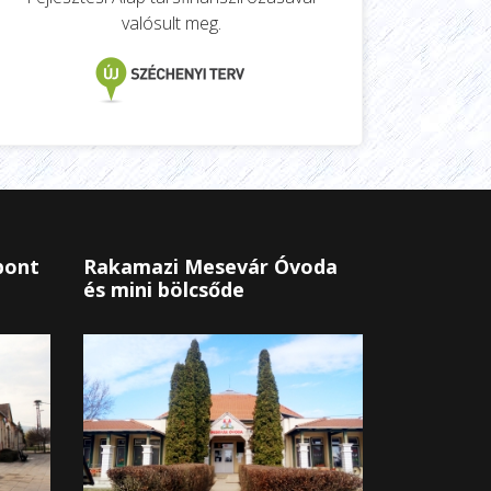
valósult meg.
pont
Rakamazi Mesevár Óvoda
és mini bölcsőde