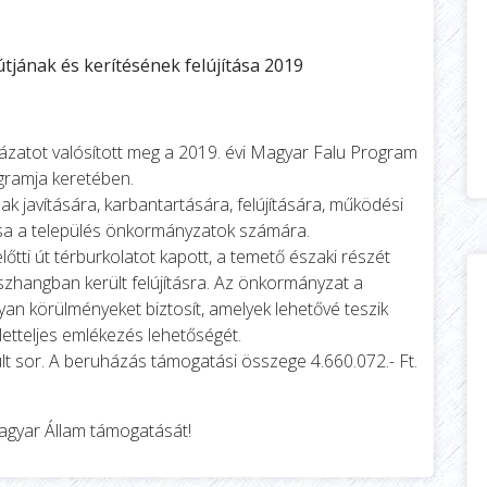
jának és kerítésének felújítása 2019
zatot valósított meg a 2019. évi Magyar Falu Program
gramja keretében.
ak javítására, karbantartására, felújítására, működési
a a település önkormányzatok számára.
őtti út térburkolatot kapott, a temető északi részét
szhangban került felújításra. Az önkormányzat a
yan körülményeket biztosít, amelyek lehetővé teszik
letteljes emlékezés lehetőségét.
lt sor. A beruházás támogatási összege 4.660.072.- Ft.
gyar Állam támogatását!