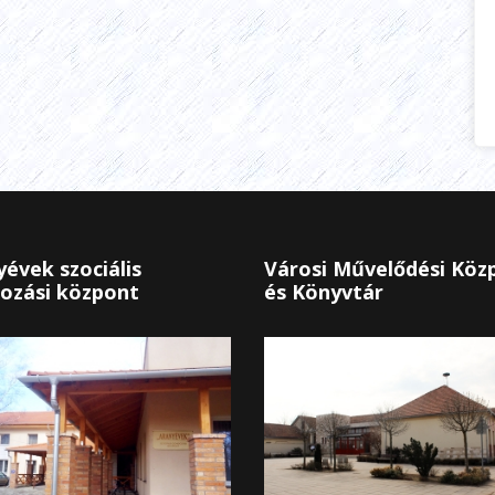
évek szociális
Városi Művelődési Köz
ozási központ
és Könyvtár