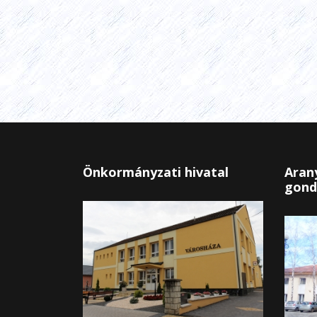
Önkormányzati hivatal
Arany
gond