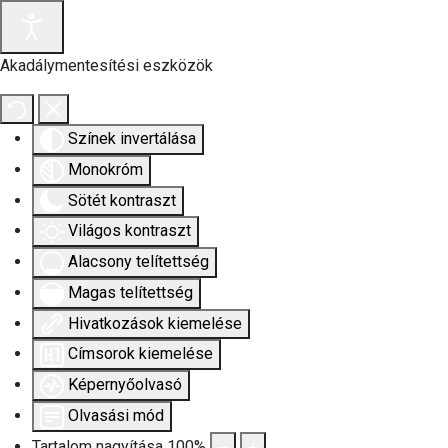
Akadálymentesítési eszközök
Színek invertálása
Monokróm
Sötét kontraszt
Világos kontraszt
Alacsony telítettség
Magas telítettség
Hivatkozások kiemelése
Címsorok kiemelése
Képernyőolvasó
Olvasási mód
Tartalom nagyítása
100
%