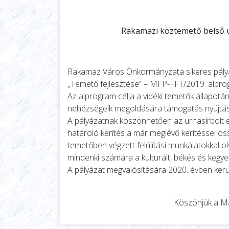
Rakamazi köztemető belső út
Rakamaz Város Önkormányzata sikeres pályá
„Temető fejlesztése” – MFP-FFT/2019. alpro
Az alprogram célja a vidéki temetők állapotán
nehézségeik megoldására támogatás nyújtás
A pályázatnak köszönhetően az urnasírbolt el
határoló kerítés a már meglévő kerítéssel ös
temetőben végzett felújítási munkálatokkal ol
mindenki számára a kulturált, békés és kegye
A pályázat megvalósítására 2020. évben kerü
Köszönjük a Ma