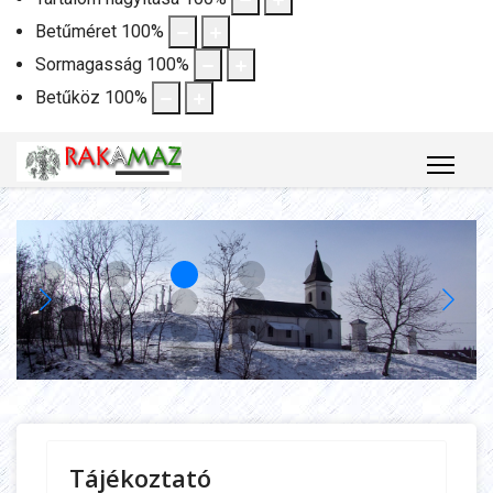
Betűméret
100
%
Sormagasság
100
%
Betűköz
100
%
Tájékoztató