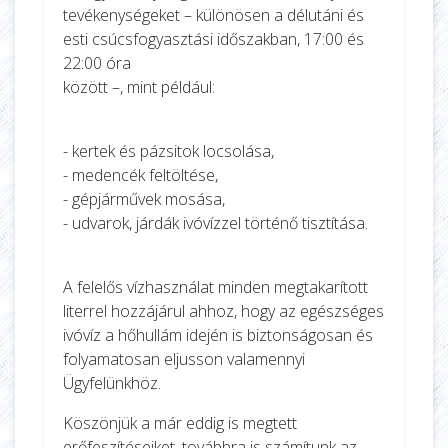
tevékenységeket – különösen a délutáni és
esti csúcsfogyasztási időszakban, 17:00 és
22:00 óra
között –, mint például:
- kertek és pázsitok locsolása,
- medencék feltöltése,
- gépjárművek mosása,
- udvarok, járdák ivóvízzel történő tisztítása.
A felelős vízhasználat minden megtakarított
literrel hozzájárul ahhoz, hogy az egészséges
ivóvíz a hőhullám idején is biztonságosan és
folyamatosan eljusson valamennyi
Ügyfelünkhöz.
Köszönjük a már eddig is megtett
erőfeszítéseiket, továbbra is számítunk az