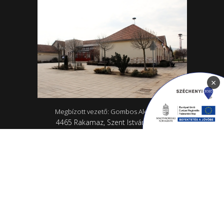
×
Megbízott vezető: Gombos Alexandra
4465 Rakamaz, Szent István út 174
0642/570-727; 0642/570-31
Hétfő - Péntek: 10.00-18.00
Rakamazi Mesevár Óvoda és mini bölcsőde