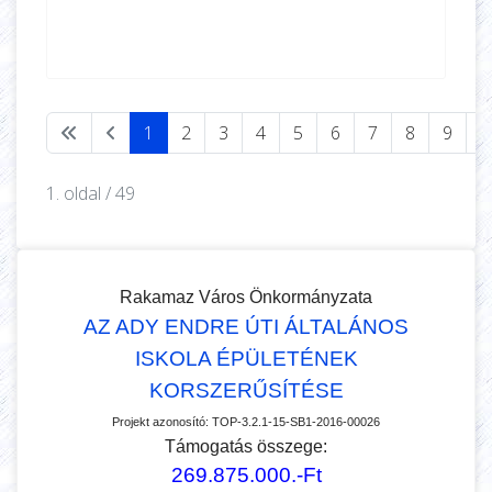
1
2
3
4
5
6
7
8
9
1
1. oldal / 49
Rakamaz Város Önkormányzata
AZ ADY ENDRE ÚTI ÁLTALÁNOS
ISKOLA ÉPÜLETÉNEK
KORSZERŰSÍTÉSE
Projekt azonosító:
TOP-3.2.1-15-SB1-2016-00026
Támogatás összege:
269.875.000.-Ft