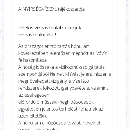
A NYÍRSÉGVÍZ Zrt. tájékoztatója
Felelős vízhasználatra kérjük
Felhasználóinkat!
Az országot érintő tartós hőhullám
következtében jelentősen megnőtt az ivóvíz
felhasználása.
A hőség időszaka a víziközmű-szolgáltatás
szempontjából kiemelt kihívást jelent, hiszen a
megnövekedett vízigény, a vízellátó
rendszerek fokozott igénybevétele, valamint
az esetlegesen
előforduló műszaki meghibásodások
együttesen jelentős terhelést róhatnak az
üzemeltetőkre.
A hőhullám elhúzódása tovább növelheti
ezeket a kihívásokat.