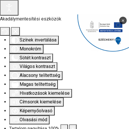
Akadálymentesítési eszközök
×
Színek invertálása
Monokróm
Sötét kontraszt
Világos kontraszt
Alacsony telítettség
Magas telítettség
Hivatkozások kiemelése
Címsorok kiemelése
Képernyőolvasó
Olvasási mód
Tartalom nagyítása
100
%