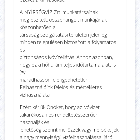
A NYÍRSÉGVÍZ Zrt. munkatársainak
megfeszített, összehangolt munkájának
köszönhetően a
társaság szolgáltatási területén jelenleg
minden településen biztosított a folyamatos
és
biztonságos ivóvízellátás. Ahhoz azonban,
hogy ez a hőhullám teljes időtartama alatt is
így
maradhasson, elengedhetetlen
Felhasználóink felelős és mértékletes
vízhasználata.
Ezért kérjük Önöket, hogy az ivóvizet
takarékosan és rendeltetésszerűen
használják és
lehetőség szerint mellőzzék vagy mérsékeljék
a nagy mennyiségű vízfelhasználással járó