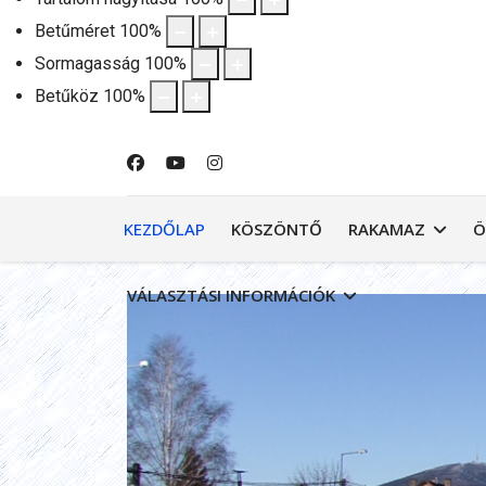
Betűméret
100
%
Sormagasság
100
%
Betűköz
100
%
KEZDŐLAP
KÖSZÖNTŐ
RAKAMAZ
Ö
VÁLASZTÁSI INFORMÁCIÓK