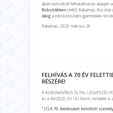
ában biztosított felhatalmazás alapján 
Bölcsődében
(4465 Rakamaz, Bocskai ú
ideig
a mini bölcsődés gyermekek rész
Rakamaz, 2020. március 26.
Bodnár 
polgár
FELHÍVÁS A 70 ÉV FELETT
RÉSZÉRE!
A KORONAVÍRUS ÁLTAL LEGVESZÉLYEZ
és a 46/2020. (III.16.) Korm. rendelet is 
" (1) A 70. életévüket betöltött szem