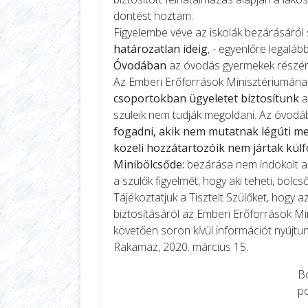
döntést hoztam:
Figyelembe véve az iskolák bezárásáról
határozatlan ideig
, - egyenlőre legaláb
Óvodában
az óvodás gyermekek részé
Az Emberi Erőforrások Minisztériumána
csoportokban ügyeletet biztosítunk
a
szüleik nem tudják megoldani. Az óvodá
fogadni, akik nem mutatnak légúti me
közeli hozzátartozóik nem jártak külf
Minibölcsőde:
bezárása nem indokolt az
a szülők figyelmét, hogy aki teheti, bölc
Tájékoztatjuk a Tisztelt Szülőket, hogy 
biztosításáról az Emberi Erőforrások M
követően soron kívül információt nyújtun
Rakamaz, 2020. március 15.
Bodnár Lá
polgármes