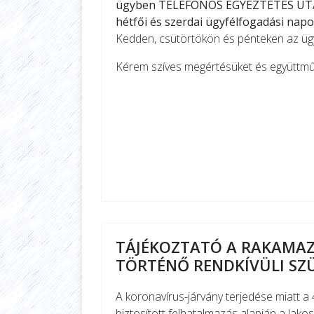
ügyben TELEFONOS EGYEZTETÉS UTÁN 
hétfői és szerdai ügyfélfogadási nap
Kedden, csütörtökön és pénteken az ügy
Kérem szíves megértésüket és együttm
Tisztelett
Dr. Kóder
jeg
TÁJÉKOZTATÓ A RAKAMA
TÖRTÉNŐ RENDKÍVÜLI SZ
A koronavírus-járvány terjedése miatt a 
biztosított felhatalmazás alapján a la