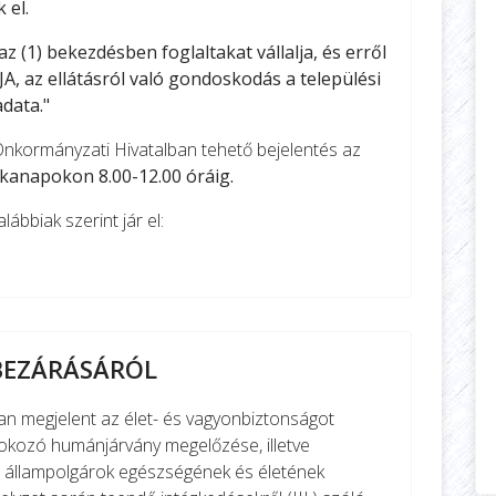
 el.
az (1) bekezdésben foglaltakat vállalja, és erről
z ellátásról való gondoskodás a települési
data."
nkormányzati Hivatalban tehető bejelentés az
anapokon 8.00-12.00 óráig.
bbiak szerint jár el:
 BEZÁRÁSÁRÓL
n megjelent az élet- és vagyonbiztonságot
kozó humánjárvány megelőzése, illetve
r állampolgárok egészségének és életének