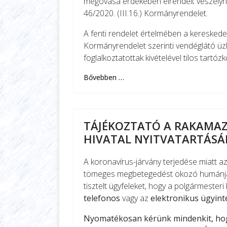
megóvása érdekében elrendelt veszélyhel
46/2020. (III.16.) Kormányrendelet.
A fenti rendelet értelmében a kereskede
Kormányrendelet szerinti vendéglátó ü
foglalkoztatottak kivételével tilos tartózk
Bővebben …
TÁJÉKOZTATÓ A RAKAMA
HIVATAL NYITVATARTÁSÁ
A koronavírus-járvány terjedése miatt a
tömeges megbetegedést okozó humánjár
tisztelt ügyfeleket, hogy a polgármester
telefonos
vagy az
elektronikus ügyint
Nyomatékosan kérünk mindenkit, hog