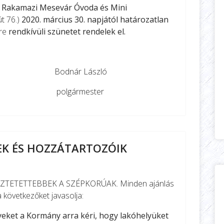
a
Rakamazi Mesevár Óvoda és Mini
t 76.)
2020. március 30. napjától határozatlan
ére
rendkívüli szünetet rendelek el.
László
mester
IEK ÉS HOZZÁTARTOZÓIK
TETETTEBBEK A SZÉPKORÚAK. Minden ajánlás
a következőket javasolja:
élyeket a Kormány arra kéri, hogy lakóhelyüket