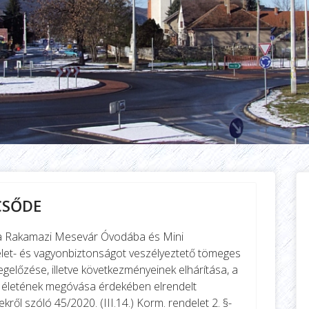
CSŐDE
ve a Rakamazi Mesevár Óvodába és Mini
let- és vagyonbiztonságot veszélyeztető tömeges
lőzése, illetve következményeinek elhárítása, a
 életének megóvása érdekében elrendelt
ről szóló 45/2020. (III.14.) Korm. rendelet 2. §-