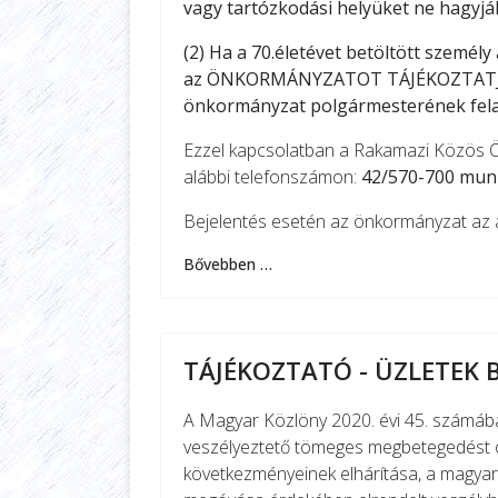
vagy tartózkodási helyüket ne hagyják
(2) Ha a 70.életévet betöltött személy 
az ÖNKORMÁNYZATOT TÁJÉKOZTATJA, a
önkormányzat polgármesterének fela
Ezzel kapcsolatban a Rakamazi Közös Ö
alábbi telefonszámon:
42/570-700 munk
Bejelentés esetén az önkormányzat az alá
Bővebben …
TÁJÉKOZTATÓ - ÜZLETEK
A Magyar Közlöny 2020. évi 45. számába
veszélyeztető tömeges megbetegedést o
következményeinek elhárítása, a magya