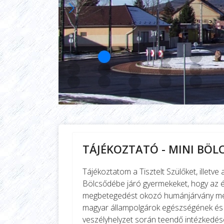
TÁJÉKOZTATÓ - MINI BÖL
Tájékoztatom a Tisztelt Szülőket, illet
Bölcsődébe járó gyermekeket, hogy az é
megbetegedést okozó humánjárvány mege
magyar állampolgárok egészségének és
veszélyhelyzet során teendő intézkedések