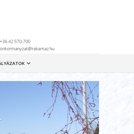
+36 42 570-700
onkormanyzat@rakamaz.hu
ÁLYÁZATOK