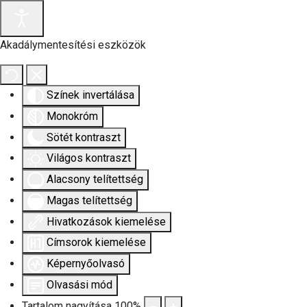
Akadálymentesítési eszközök
Színek invertálása
Monokróm
Sötét kontraszt
Világos kontraszt
Alacsony telítettség
Magas telítettség
Hivatkozások kiemelése
Címsorok kiemelése
Képernyőolvasó
Olvasási mód
Tartalom nagyítása
100
%