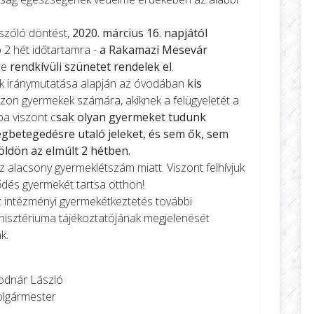
 szóló döntést,
2020. március 16. napjától
b 2 hét időtartamra -
a Rakamazi Mesevár
re
rendkívüli szünetet rendelek el
.
k iránymutatása alapján az óvodában
kis
zon gyermekek számára, akiknek a felügyeletét a
ba viszont c
sak olyan gyermeket tudunk
gbetegedésre utaló jeleket, és sem ők, sem
öldön az elmúlt 2 hétben.
 alacsony gyermeklétszám miatt. Viszont felhívjuk
sődés gyermekét tartsa otthon!
az intézményi gyermekétkeztetés további
inisztériuma tájékoztatójának megjelenését
k.
szló
ter