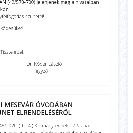
(42/570-700) jelenjenek meg a hivatalban
okon!
félfogadás szünetel!
űködésüket!
el:
 László
yző
ZI MESEVÁR ÓVODÁBAN
ÜNET ELRENDELÉSÉRŐL
45/2020. (III.14.) Kormányrendelet 2. §-ában
kosság egészségének védelme érdekében az alábbi