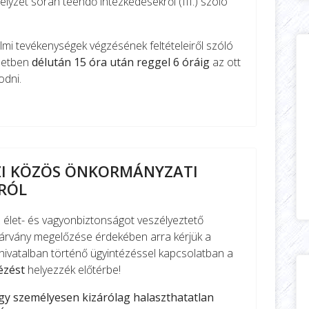
yzet során teendő intézkedésekről (III.) szóló
lmi tevékenységek végzésének feltételeiről szóló
zletben
délután 15 óra után reggel 6 óráig
az ott
odni.
ZI KÖZÖS ÖNKORMÁNYZATI
RÓL
z élet- és vagyonbiztonságot veszélyeztető
vány megelőzése érdekében arra kérjük a
i hivatalban történő ügyintézéssel kapcsolatban a
ézést
helyezzék előtérbe!
y személyesen kizárólag halaszthatatlan