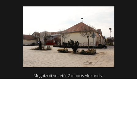
Megbízott vezető: Gombos Alexandra
4465 Rakamaz, Szent István út 174
0642/570-727; 0642/570-31
Hétfő - Péntek: 10.00-18.00
Rakamazi Mesevár Óvoda és mini bölcsőde