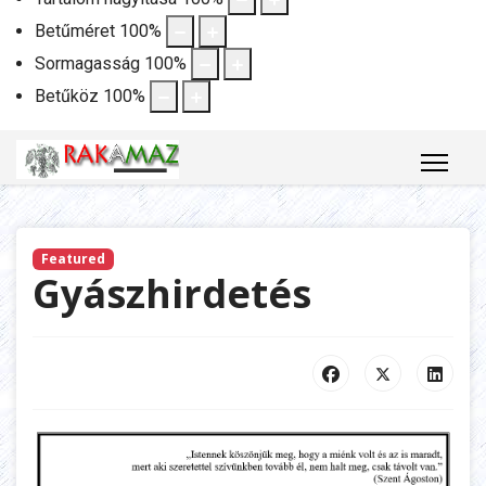
Betűméret
100
%
Sormagasság
100
%
Betűköz
100
%
Featured
Gyászhirdetés