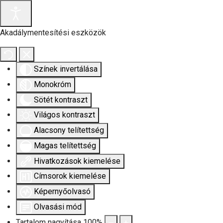
Akadálymentesítési eszközök
Színek invertálása
Monokróm
Sötét kontraszt
Világos kontraszt
Alacsony telítettség
Magas telítettség
Hivatkozások kiemelése
Címsorok kiemelése
Képernyőolvasó
Olvasási mód
Tartalom nagyítása
100
%