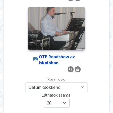
OTP Roadshow az
iskolában
Rendezés
Láthatók száma
Képek rendezési sorrendje
Oldalanként megjelenő képe