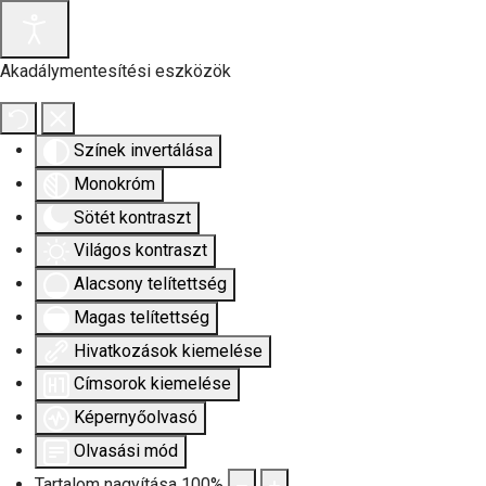
Akadálymentesítési eszközök
Színek invertálása
Monokróm
Sötét kontraszt
Világos kontraszt
Alacsony telítettség
Magas telítettség
Hivatkozások kiemelése
Címsorok kiemelése
Képernyőolvasó
Olvasási mód
Tartalom nagyítása
100
%