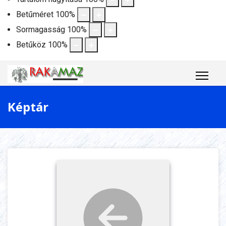
Betűméret
100
%
Sormagasság
100
%
Betűköz
100
%
Képtár