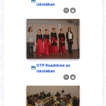
iskolában
OTP Roadshow az
iskolában