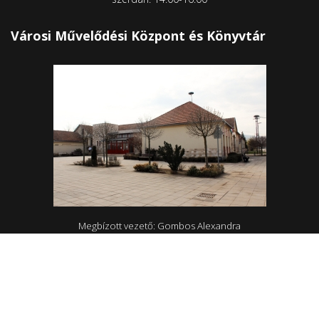
Városi Művelődési Központ és Könyvtár
Megbízott vezető: Gombos Alexandra
4465 Rakamaz, Szent István út 174
0642/570-727; 0642/570-31
Hétfő - Péntek: 10.00-18.00
Rakamazi Mesevár Óvoda és mini bölcsőde