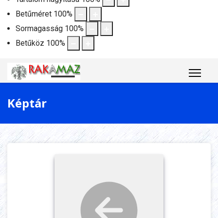
Betűméret
100
%
Sormagasság
100
%
Betűköz
100
%
Képtár