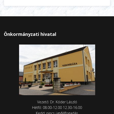
Önkormányzati hivatal
Vezető: Dr. Kóder László
Hétfő: 08.00-12.00 12.30-16.00
Kedd: nincs ügyfélfogadás