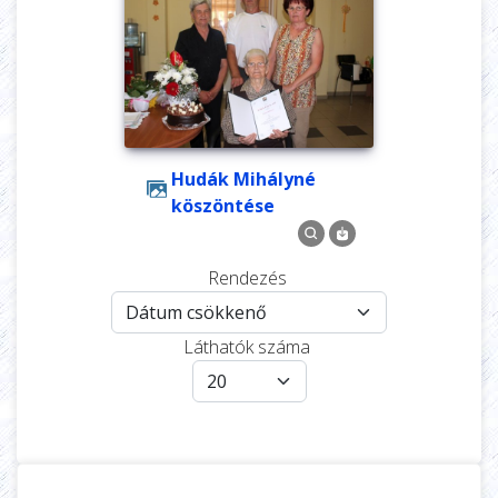
Hudák Mihályné
köszöntése
Rendezés
Láthatók száma
Képek rendezési sorrendje
Oldalanként megjelenő képe