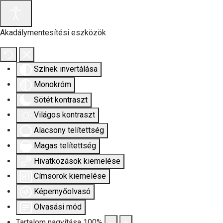
Akadálymentesítési eszközök
Színek invertálása
Monokróm
Sötét kontraszt
Világos kontraszt
Alacsony telítettség
Magas telítettség
Hivatkozások kiemelése
Címsorok kiemelése
Képernyőolvasó
Olvasási mód
Tartalom nagyítása
100
%