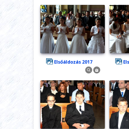
Elsőáldozás 2017
E