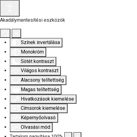
Akadálymentesítési eszközök
Színek invertálása
Monokróm
Sötét kontraszt
Világos kontraszt
Alacsony telítettség
Magas telítettség
Hivatkozások kiemelése
Címsorok kiemelése
Képernyőolvasó
Olvasási mód
Tartalom nagyítása
100
%