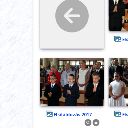
E
Elsőáldozás 2017
E