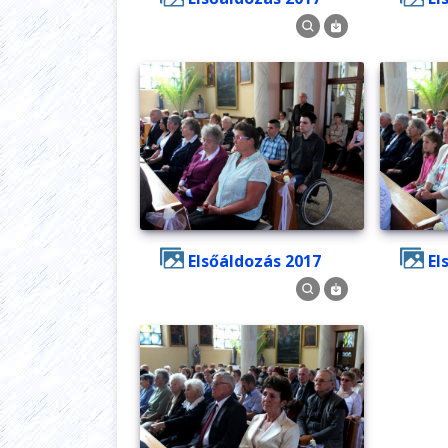
Elsőáldozás 2017
E