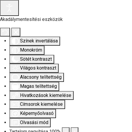
Akadálymentesítési eszközök
Színek invertálása
Monokróm
Sötét kontraszt
Világos kontraszt
Alacsony telítettség
Magas telítettség
Hivatkozások kiemelése
Címsorok kiemelése
Képernyőolvasó
Olvasási mód
Tartalom nagyítása
100
%