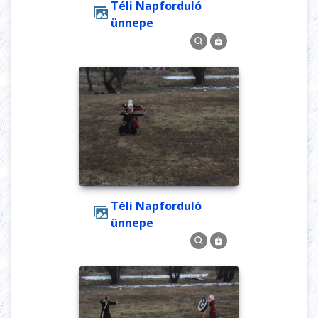
Téli Napforduló
ünnepe
Téli Napforduló
ünnepe