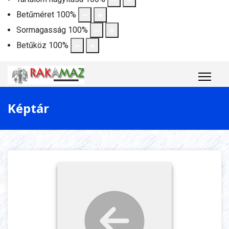
Betűméret
100
%
Sormagasság
100
%
Betűköz
100
%
Képtár