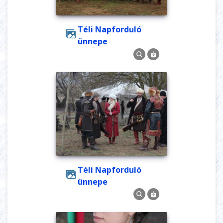
Téli Napforduló
ünnepe
Téli Napforduló
ünnepe