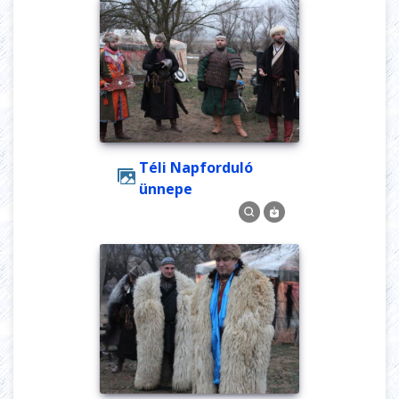
Téli Napforduló
ünnepe