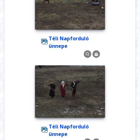
Téli Napforduló
ünnepe
Téli Napforduló
ünnepe