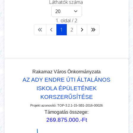
Láthatók száma
1. oldal / 2
1
2
Képek rendezési sorrendje
Oldalanként megjelenő képe
Rakamaz Város Önkormányzata
AZ ADY ENDRE ÚTI ÁLTALÁNOS
ISKOLA ÉPÜLETÉNEK
KORSZERŰSÍTÉSE
Projekt azonosító:
TOP-3.2.1-15-SB1-2016-00026
Támogatás összege:
269.875.000.-Ft