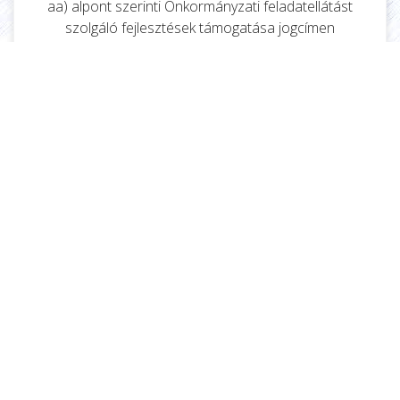
aa) alpont szerinti Önkormányzati feladatellátást
szolgáló fejlesztések támogatása jogcímen
valósult meg.
„Rakamaz – külterületi kerékpárút építése”
(projektazonosító: KÖZOP-3.5.0-09-11-2015-
0082)
Az Európai Unió és a magyar állam által
nyújtott támogatás összege: 199.777.375.-Ft
Kivitelezés ideje: 2015. szeptember 28. – 2015.
november 30.
Kedvezményezett: Rakamaz Város
Önkormányzata