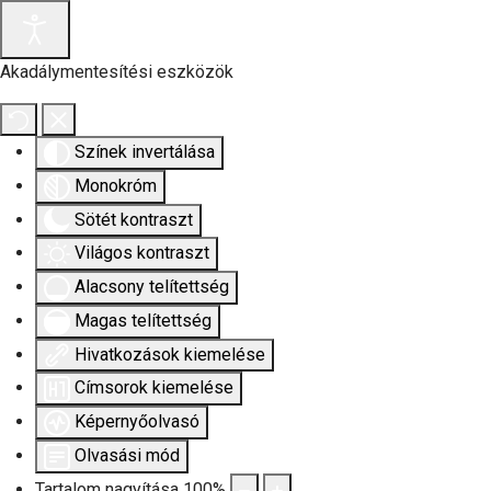
Akadálymentesítési eszközök
Színek invertálása
Monokróm
Sötét kontraszt
Világos kontraszt
Alacsony telítettség
Magas telítettség
Hivatkozások kiemelése
Címsorok kiemelése
Képernyőolvasó
Olvasási mód
Tartalom nagyítása
100
%