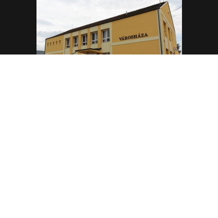
Vezető: Dr. Kóder László
Hétfő: 08.00-12.00 12.30-16.00
Kedd: nincs ügyfélfogadás
Szerda: 08.00-12.00 12.30-16.00
Csütörtök-Péntek: nincs ügyfélfogadás
Aranyévek szociális gondozási központ