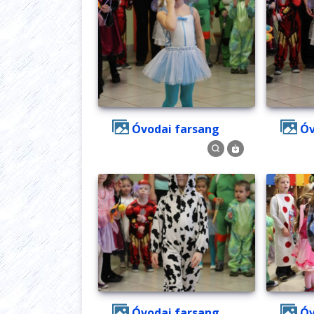
Óvodai farsang
Óvodai farsang