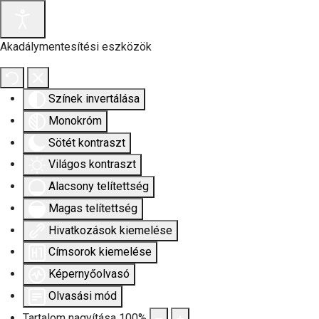
Akadálymentesítési eszközök
Színek invertálása
Monokróm
Sötét kontraszt
Világos kontraszt
Alacsony telítettség
Magas telítettség
Hivatkozások kiemelése
Címsorok kiemelése
Képernyőolvasó
Olvasási mód
Tartalom nagyítása
100
%