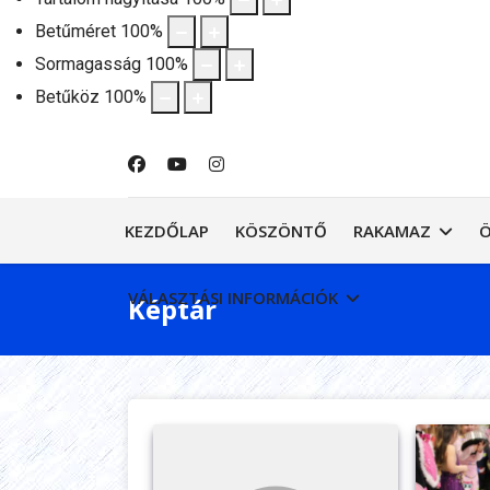
Betűméret
100
%
Sormagasság
100
%
Betűköz
100
%
KEZDŐLAP
KÖSZÖNTŐ
RAKAMAZ
VÁLASZTÁSI INFORMÁCIÓK
Képtár