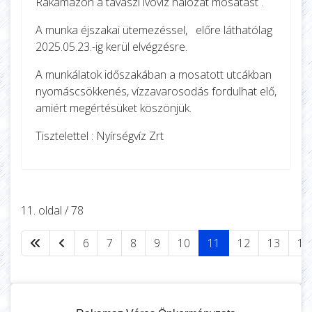
Rakamazon a tavaszi ivóvíz hálózat mosatást .
A munka éjszakai ütemezéssel, előre láthatólag
2025.05.23.-ig kerül elvégzésre.
A munkálatok időszakában a mosatott utcákban
nyomáscsökkenés, vízzavarosodás fordulhat elő,
amiért megértésüket köszönjük.
Tisztelettel : Nyírségvíz Zrt
11. oldal / 78
6
7
8
9
10
11
12
13
14