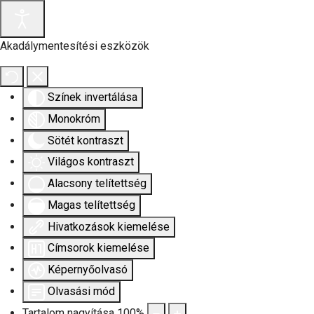
Akadálymentesítési eszközök
Színek invertálása
Monokróm
Sötét kontraszt
Világos kontraszt
Alacsony telítettség
Magas telítettség
Hivatkozások kiemelése
Címsorok kiemelése
Képernyőolvasó
Olvasási mód
Tartalom nagyítása
100
%