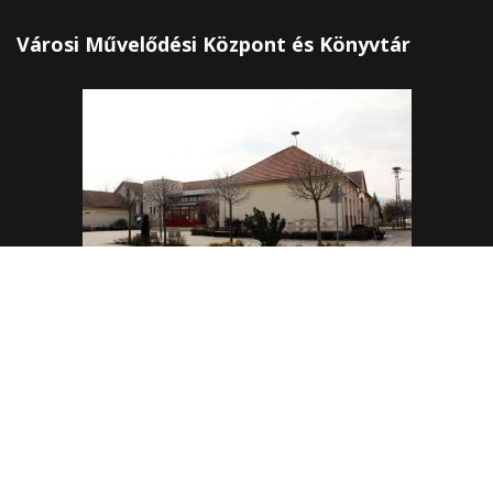
Városi Művelődési Központ és Könyvtár
Megbízott vezető: Gombos Alexandra
4465 Rakamaz, Szent István út 174
0642/570-727; 0642/570-31
Hétfő - Péntek: 10.00-18.00
Rakamazi Mesevár Óvoda és mini bölcsőde