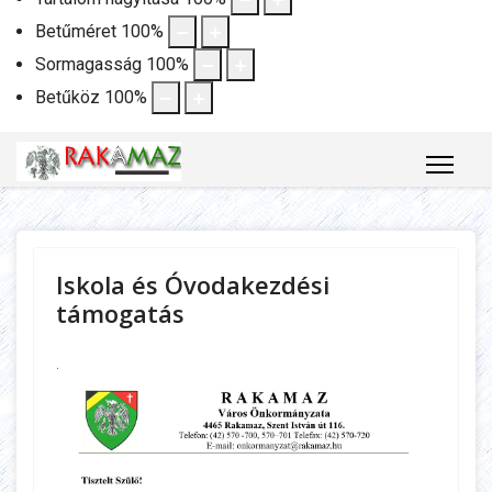
Betűméret
100
%
Sormagasság
100
%
Betűköz
100
%
Iskola és Óvodakezdési
támogatás
.