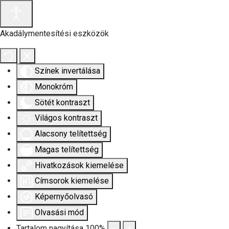
Akadálymentesítési eszközök
Színek invertálása
Monokróm
Sötét kontraszt
Világos kontraszt
Alacsony telítettség
Magas telítettség
Hivatkozások kiemelése
Címsorok kiemelése
Képernyőolvasó
Olvasási mód
Tartalom nagyítása
100
%