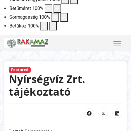
Betűméret
100
%
Sormagasság
100
%
Betűköz
100
%
Featured
Nyírségvíz Zrt.
tájékoztató