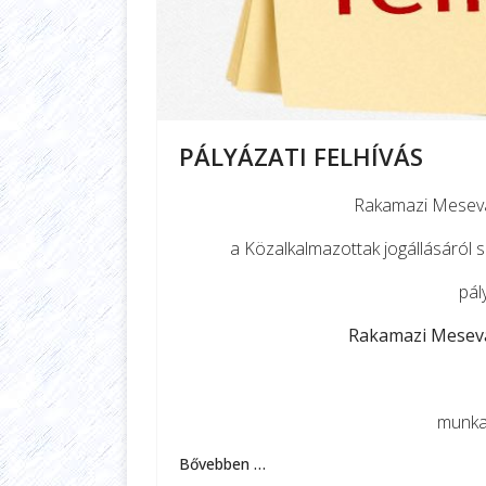
PÁLYÁZATI FELHÍVÁS
Rakamazi Mesevá
a Közalkalmazottak jogállásáról sz
pál
Rakamazi Mesevá
munkak
Bővebben …