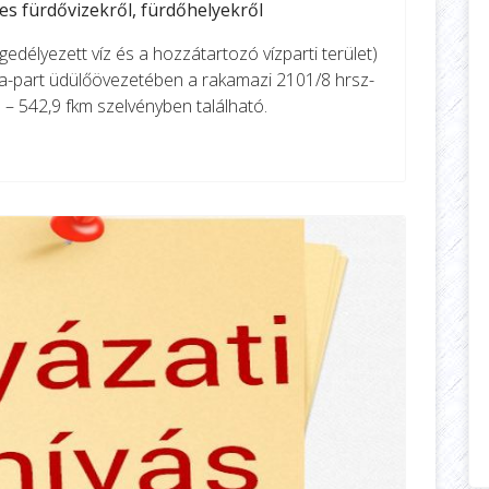
s fürdővizekről, fürdőhelyekről
edélyezett víz és a hozzátartozó vízparti terület)
a-part üdülőövezetében a rakamazi 2101/8 hrsz-
7 – 542,9 fkm szelvényben található.