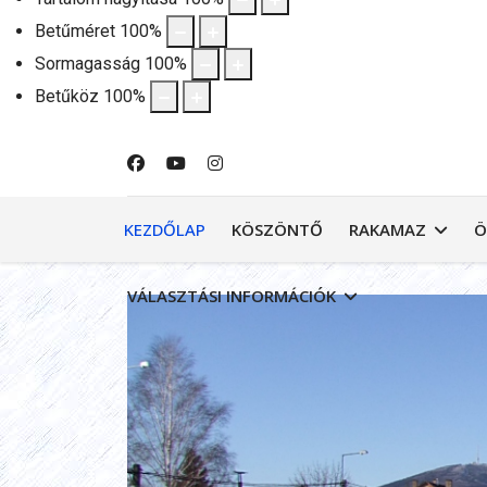
Betűméret
100
%
Sormagasság
100
%
Betűköz
100
%
KEZDŐLAP
KÖSZÖNTŐ
RAKAMAZ
Ö
VÁLASZTÁSI INFORMÁCIÓK