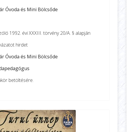
r Óvoda és Mini Bölcsőde
óló 1992. évi XXXIII. törvény 20/A. § alapján
yázatot hirdet
r Óvoda és Mini Bölcsőde
dapedagógus
ör betöltésére.