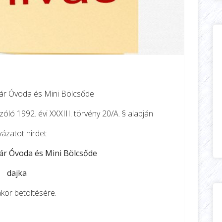
r Óvoda és Mini Bölcsőde
óló 1992. évi XXXIII. törvény 20/A. § alapján
yázatot hirdet
r Óvoda és Mini Bölcsőde
dajka
ör betöltésére.