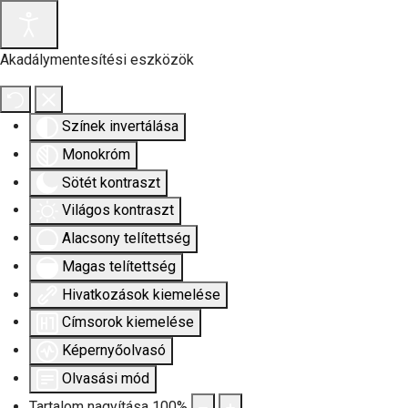
Akadálymentesítési eszközök
Színek invertálása
Monokróm
Sötét kontraszt
Világos kontraszt
Alacsony telítettség
Magas telítettség
Hivatkozások kiemelése
Címsorok kiemelése
Képernyőolvasó
Olvasási mód
Tartalom nagyítása
100
%