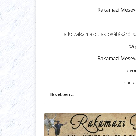
Rakamazi Mesevá
a Közalkalmazottak jogállásáról sz
pál
Rakamazi Mesevá
óvo
munkak
Bővebben …