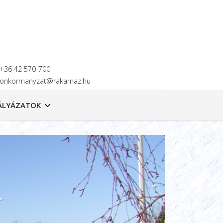
+36 42 570-700
onkormanyzat@rakamaz.hu
ÁLYÁZATOK